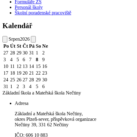
Formuláře ZŠ
Personál školy
Školní poradenské pracoviště
Kalendář
Srpen
2026
Po
Út
St
Čt
Pá
So
Ne
27
28
29
30
31
1
2
3
4
5
6
7
8
9
10
11
12
13
14
15
16
17
18
19
20
21
22
23
24
25
26
27
28
29
30
31
1
2
3
4
5
6
Základní škola a Mateřská škola
Nečtiny
Adresa
Základní a Mateřská škola Nečtiny,
okres Plzeň-sever, příspěvková organizace
Nečtiny 39, 331 62 Nečtiny
IČO: 606 10 883