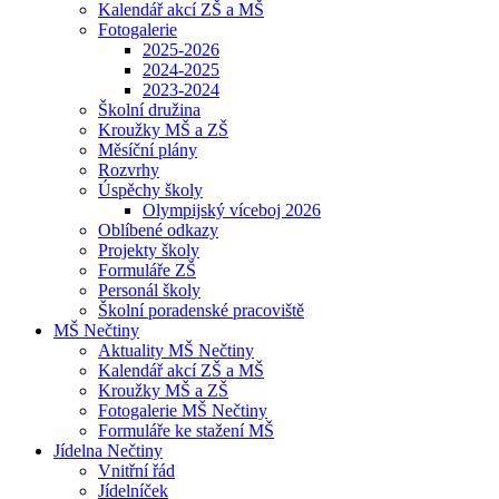
Kalendář akcí ZŠ a MŠ
Fotogalerie
2025-2026
2024-2025
2023-2024
Školní družina
Kroužky MŠ a ZŠ
Měsíční plány
Rozvrhy
Úspěchy školy
Olympijský víceboj 2026
Oblíbené odkazy
Projekty školy
Formuláře ZŠ
Personál školy
Školní poradenské pracoviště
MŠ Nečtiny
Aktuality MŠ Nečtiny
Kalendář akcí ZŠ a MŠ
Kroužky MŠ a ZŠ
Fotogalerie MŠ Nečtiny
Formuláře ke stažení MŠ
Jídelna Nečtiny
Vnitřní řád
Jídelníček