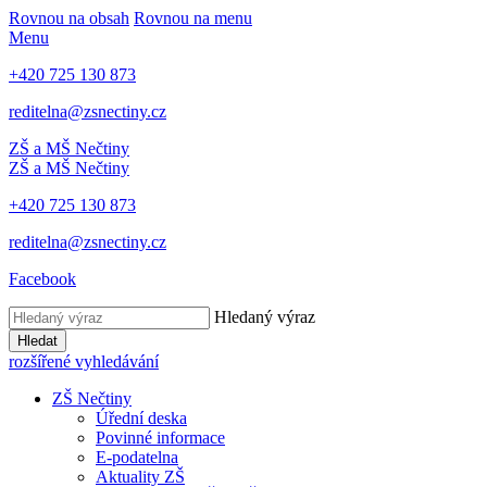
Rovnou na obsah
Rovnou na menu
Menu
+420 725 130 873
reditelna@zsnectiny.cz
ZŠ a MŠ Nečtiny
ZŠ a MŠ Nečtiny
+420 725 130 873
reditelna@zsnectiny.cz
Facebook
Hledaný výraz
Hledat
rozšířené vyhledávání
ZŠ Nečtiny
Úřední deska
Povinné informace
E-podatelna
Aktuality ZŠ