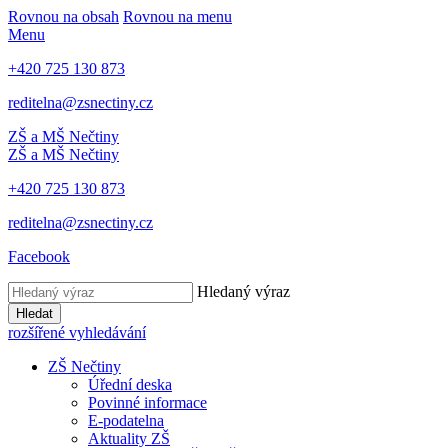
Rovnou na obsah
Rovnou na menu
Menu
+420 725 130 873
reditelna@zsnectiny.cz
ZŠ a MŠ Nečtiny
ZŠ a MŠ Nečtiny
+420 725 130 873
reditelna@zsnectiny.cz
Facebook
Hledaný výraz
Hledat
rozšířené vyhledávání
ZŠ Nečtiny
Úřední deska
Povinné informace
E-podatelna
Aktuality ZŠ