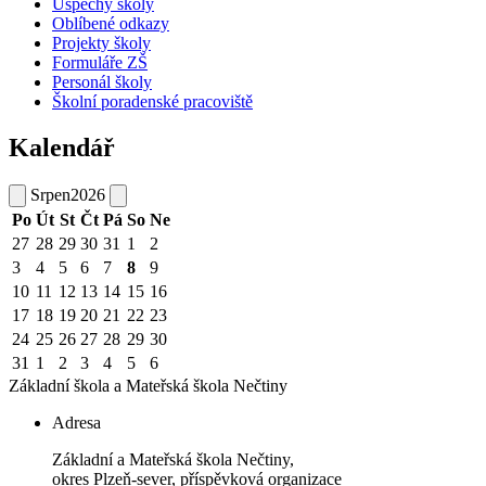
Úspěchy školy
Oblíbené odkazy
Projekty školy
Formuláře ZŠ
Personál školy
Školní poradenské pracoviště
Kalendář
Srpen
2026
Po
Út
St
Čt
Pá
So
Ne
27
28
29
30
31
1
2
3
4
5
6
7
8
9
10
11
12
13
14
15
16
17
18
19
20
21
22
23
24
25
26
27
28
29
30
31
1
2
3
4
5
6
Základní škola a Mateřská škola
Nečtiny
Adresa
Základní a Mateřská škola Nečtiny,
okres Plzeň-sever, příspěvková organizace