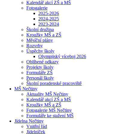
Kalendář akcí ZŠ a MŠ
Fotogalerie
2025-2026
2024-2025
2023-2024
Školní družina
Kroužky MŠ a ZŠ
Měsíční plány
Rozvrhy
Úspěchy školy
Olympijský víceboj 2026
Oblíbené odkazy
Projekty školy
Formuláře ZŠ
Personál školy
Školní poradenské pracoviště
MŠ Nečtiny
Aktuality MŠ Nečtiny
Kalendář akcí ZŠ a MŠ
Kroužky MŠ a ZŠ
Fotogalerie MŠ Nečtiny
Formuláře ke stažení MŠ
Jídelna Nečtiny
Vnitřní řád
Jídelníček