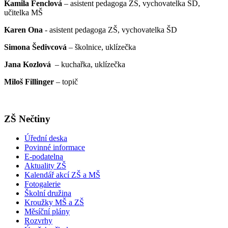
Kamila Fenclová
– asistent pedagoga ZŠ, vychovatelka ŠD,
učitelka MŠ
Karen Ona
- asistent pedagoga ZŠ, vychovatelka ŠD
Simona Šedivcová
– školnice, uklízečka
Jana Kozlová
– kuchařka, uklízečka
Miloš Fillinger
– topič
ZŠ Nečtiny
Úřední deska
Povinné informace
E-podatelna
Aktuality ZŠ
Kalendář akcí ZŠ a MŠ
Fotogalerie
Školní družina
Kroužky MŠ a ZŠ
Měsíční plány
Rozvrhy