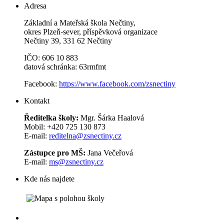
Adresa
Základní a Mateřská škola Nečtiny,
okres Plzeň-sever, příspěvková organizace
Nečtiny 39, 331 62 Nečtiny
IČO: 606 10 883
datová schránka: 63rmfmt
Facebook:
https://www.facebook.com/zsnectiny
Kontakt
Ředitelka školy:
Mgr. Šárka Haalová
Mobil: +420 725 130 873
E-mail:
reditelna@zsnectiny.cz
Zástupce pro MŠ:
Jana Večeřová
E-mail:
ms@zsnectiny.cz
Kde nás najdete