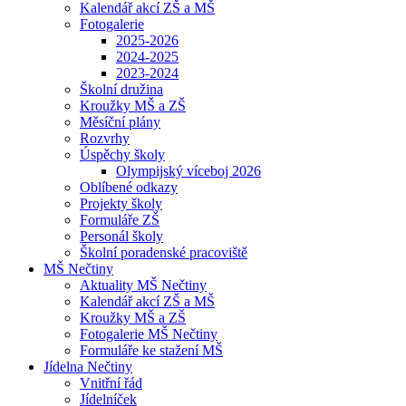
Kalendář akcí ZŠ a MŠ
Fotogalerie
2025-2026
2024-2025
2023-2024
Školní družina
Kroužky MŠ a ZŠ
Měsíční plány
Rozvrhy
Úspěchy školy
Olympijský víceboj 2026
Oblíbené odkazy
Projekty školy
Formuláře ZŠ
Personál školy
Školní poradenské pracoviště
MŠ Nečtiny
Aktuality MŠ Nečtiny
Kalendář akcí ZŠ a MŠ
Kroužky MŠ a ZŠ
Fotogalerie MŠ Nečtiny
Formuláře ke stažení MŠ
Jídelna Nečtiny
Vnitřní řád
Jídelníček