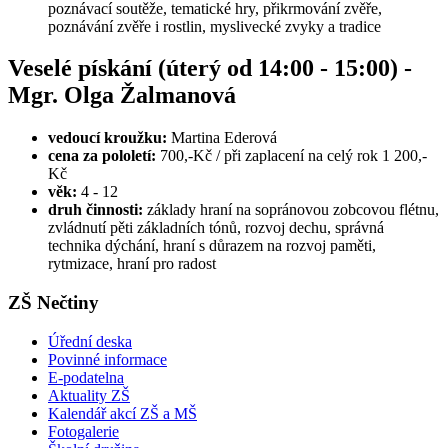
poznávací soutěže, tematické hry, přikrmování zvěře,
poznávání zvěře i rostlin, myslivecké zvyky a tradice
Veselé pískání (úterý od 14:00 - 15:00) -
Mgr. Olga Žalmanová
vedoucí kroužku:
Martina Ederová
cena za pololetí:
700,-Kč / při zaplacení na celý rok 1 200,-
Kč
věk:
4 - 12
druh činnosti:
základy hraní na sopránovou zobcovou flétnu,
zvládnutí pěti základních tónů, rozvoj dechu, správná
technika dýchání, hraní s důrazem na rozvoj paměti,
rytmizace, hraní pro radost
ZŠ Nečtiny
Úřední deska
Povinné informace
E-podatelna
Aktuality ZŠ
Kalendář akcí ZŠ a MŠ
Fotogalerie