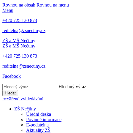
Rovnou na obsah
Rovnou na menu
Menu
+420 725 130 873
reditelna@zsnectiny.cz
ZŠ a MŠ Nečtiny
ZŠ a MŠ Nečtiny
+420 725 130 873
reditelna@zsnectiny.cz
Facebook
Hledaný výraz
Hledat
rozšířené vyhledávání
ZŠ Nečtiny
Úřední deska
Povinné informace
E-podatelna
Aktuality ZŠ