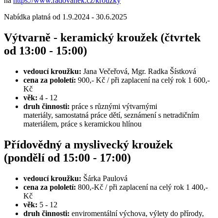
na
https://www.radovanek.cz/krouzky
Nabídka platná od 1.9.2024 - 30.6.2025
Výtvarně - keramický kroužek (čtvrtek
od 13:00 - 15:00)
vedoucí kroužku:
Jana Večeřová, Mgr. Radka Šístková
cena za pololetí:
900,- Kč / při zaplacení na celý rok 1 600,-
Kč
věk:
4 - 12
druh činnosti:
práce s různými výtvarnými
materiály, samostatná práce dětí, seznámení s netradičním
materiálem, práce s keramickou hlínou
Přídovědný a myslivecký kroužek
(pondělí od 15:00 - 17:00)
vedoucí kroužku:
Šárka Paulová
cena za pololetí:
800,-Kč / při zaplacení na celý rok 1 400,-
Kč
věk:
5 - 12
druh činnosti:
enviromentální výchova, výlety do přírody,