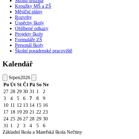
Školní družina
Kroužky MŠ a ZŠ
Měsíční plány
Rozvrhy
Úspěchy školy
Oblíbené odkazy
Projekty školy
Formuláře ZŠ
Personál školy
Školní poradenské pracoviště
Kalendář
Srpen
2026
Po
Út
St
Čt
Pá
So
Ne
27
28
29
30
31
1
2
3
4
5
6
7
8
9
10
11
12
13
14
15
16
17
18
19
20
21
22
23
24
25
26
27
28
29
30
31
1
2
3
4
5
6
Základní škola a Mateřská škola
Nečtiny