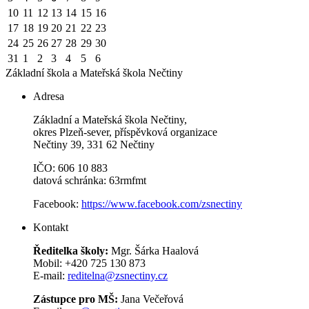
10
11
12
13
14
15
16
17
18
19
20
21
22
23
24
25
26
27
28
29
30
31
1
2
3
4
5
6
Základní škola a Mateřská škola
Nečtiny
Adresa
Základní a Mateřská škola Nečtiny,
okres Plzeň-sever, příspěvková organizace
Nečtiny 39, 331 62 Nečtiny
IČO: 606 10 883
datová schránka: 63rmfmt
Facebook:
https://www.facebook.com/zsnectiny
Kontakt
Ředitelka školy:
Mgr. Šárka Haalová
Mobil: +420 725 130 873
E-mail:
reditelna@zsnectiny.cz
Zástupce pro MŠ:
Jana Večeřová