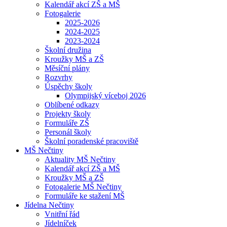
Kalendář akcí ZŠ a MŠ
Fotogalerie
2025-2026
2024-2025
2023-2024
Školní družina
Kroužky MŠ a ZŠ
Měsíční plány
Rozvrhy
Úspěchy školy
Olympijský víceboj 2026
Oblíbené odkazy
Projekty školy
Formuláře ZŠ
Personál školy
Školní poradenské pracoviště
MŠ Nečtiny
Aktuality MŠ Nečtiny
Kalendář akcí ZŠ a MŠ
Kroužky MŠ a ZŠ
Fotogalerie MŠ Nečtiny
Formuláře ke stažení MŠ
Jídelna Nečtiny
Vnitřní řád
Jídelníček