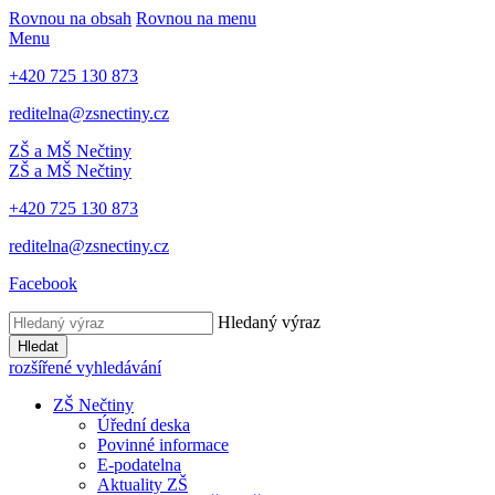
Rovnou na obsah
Rovnou na menu
Menu
+420 725 130 873
reditelna@zsnectiny.cz
ZŠ a MŠ Nečtiny
ZŠ a MŠ Nečtiny
+420 725 130 873
reditelna@zsnectiny.cz
Facebook
Hledaný výraz
Hledat
rozšířené vyhledávání
ZŠ Nečtiny
Úřední deska
Povinné informace
E-podatelna
Aktuality ZŠ