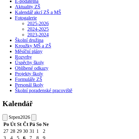
E-podatelna
Aktuality ZŠ
Kalendář akcí ZŠ a MŠ
Fotogalerie
2025-2026
2024-2025
2023-2024
Školní družina
Kroužky MŠ a ZŠ
Měsíční plány
Rozvrhy
Úspěchy školy
Oblíbené odkazy
Projekty školy
Formuláře ZŠ
Personál školy
Školní poradenské pracoviště
Kalendář
Srpen
2026
Po
Út
St
Čt
Pá
So
Ne
27
28
29
30
31
1
2
3
4
5
6
7
8
9