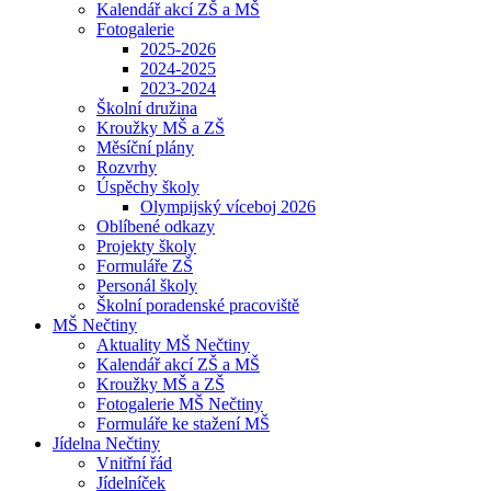
Kalendář akcí ZŠ a MŠ
Fotogalerie
2025-2026
2024-2025
2023-2024
Školní družina
Kroužky MŠ a ZŠ
Měsíční plány
Rozvrhy
Úspěchy školy
Olympijský víceboj 2026
Oblíbené odkazy
Projekty školy
Formuláře ZŠ
Personál školy
Školní poradenské pracoviště
MŠ Nečtiny
Aktuality MŠ Nečtiny
Kalendář akcí ZŠ a MŠ
Kroužky MŠ a ZŠ
Fotogalerie MŠ Nečtiny
Formuláře ke stažení MŠ
Jídelna Nečtiny
Vnitřní řád
Jídelníček