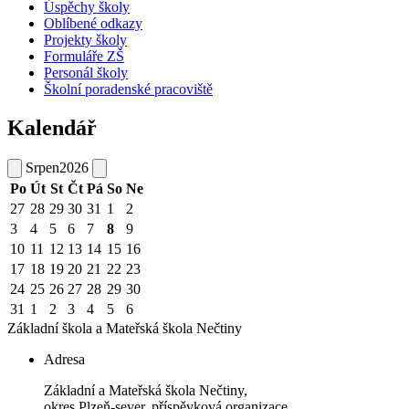
Úspěchy školy
Oblíbené odkazy
Projekty školy
Formuláře ZŠ
Personál školy
Školní poradenské pracoviště
Kalendář
Srpen
2026
Po
Út
St
Čt
Pá
So
Ne
27
28
29
30
31
1
2
3
4
5
6
7
8
9
10
11
12
13
14
15
16
17
18
19
20
21
22
23
24
25
26
27
28
29
30
31
1
2
3
4
5
6
Základní škola a Mateřská škola
Nečtiny
Adresa
Základní a Mateřská škola Nečtiny,
okres Plzeň-sever, příspěvková organizace