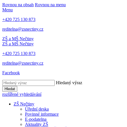
Rovnou na obsah
Rovnou na menu
Menu
+420 725 130 873
reditelna@zsnectiny.cz
ZŠ a MŠ Nečtiny
ZŠ a MŠ Nečtiny
+420 725 130 873
reditelna@zsnectiny.cz
Facebook
Hledaný výraz
Hledat
rozšířené vyhledávání
ZŠ Nečtiny
Úřední deska
Povinné informace
E-podatelna
Aktuality ZŠ