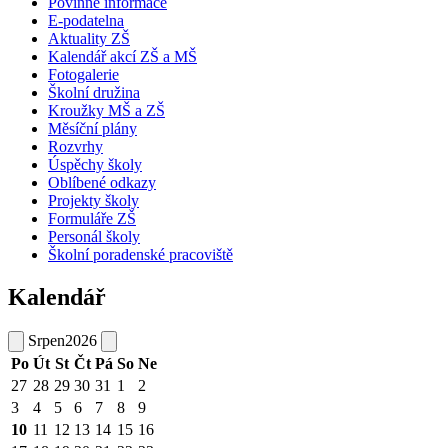
Povinné informace
E-podatelna
Aktuality ZŠ
Kalendář akcí ZŠ a MŠ
Fotogalerie
Školní družina
Kroužky MŠ a ZŠ
Měsíční plány
Rozvrhy
Úspěchy školy
Oblíbené odkazy
Projekty školy
Formuláře ZŠ
Personál školy
Školní poradenské pracoviště
Kalendář
Srpen
2026
Po
Út
St
Čt
Pá
So
Ne
27
28
29
30
31
1
2
3
4
5
6
7
8
9
10
11
12
13
14
15
16