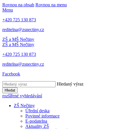
Rovnou na obsah
Rovnou na menu
Menu
+420 725 130 873
reditelna@zsnectiny.cz
ZŠ a MŠ Nečtiny
ZŠ a MŠ Nečtiny
+420 725 130 873
reditelna@zsnectiny.cz
Facebook
Hledaný výraz
Hledat
rozšířené vyhledávání
ZŠ Nečtiny
Úřední deska
Povinné informace
E-podatelna
Aktuality ZŠ