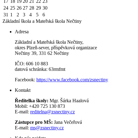
17
18
19
20
21
22
23
24
25
26
27
28
29
30
31
1
2
3
4
5
6
Základní škola a Mateřská škola
Nečtiny
Adresa
Základní a Mateřská škola Nečtiny,
okres Plzeň-sever, příspěvková organizace
Nečtiny 39, 331 62 Nečtiny
IČO: 606 10 883
datová schránka: 63rmfmt
Facebook:
https://www.facebook.com/zsnectiny
Kontakt
Ředitelka školy:
Mgr. Šárka Haalová
Mobil: +420 725 130 873
E-mail:
reditelna@zsnectiny.cz
Zástupce pro MŠ:
Jana Večeřová
E-mail:
ms@zsnectiny.cz