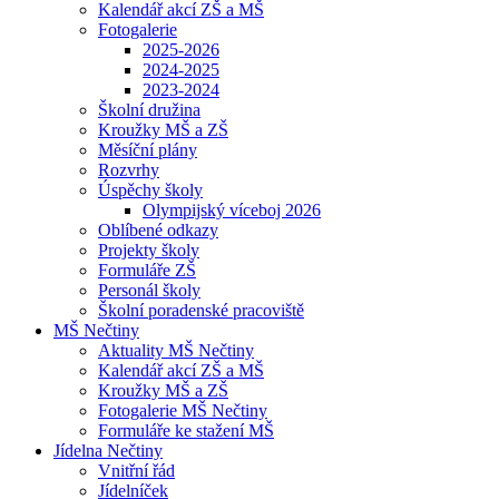
Kalendář akcí ZŠ a MŠ
Fotogalerie
2025-2026
2024-2025
2023-2024
Školní družina
Kroužky MŠ a ZŠ
Měsíční plány
Rozvrhy
Úspěchy školy
Olympijský víceboj 2026
Oblíbené odkazy
Projekty školy
Formuláře ZŠ
Personál školy
Školní poradenské pracoviště
MŠ Nečtiny
Aktuality MŠ Nečtiny
Kalendář akcí ZŠ a MŠ
Kroužky MŠ a ZŠ
Fotogalerie MŠ Nečtiny
Formuláře ke stažení MŠ
Jídelna Nečtiny
Vnitřní řád
Jídelníček