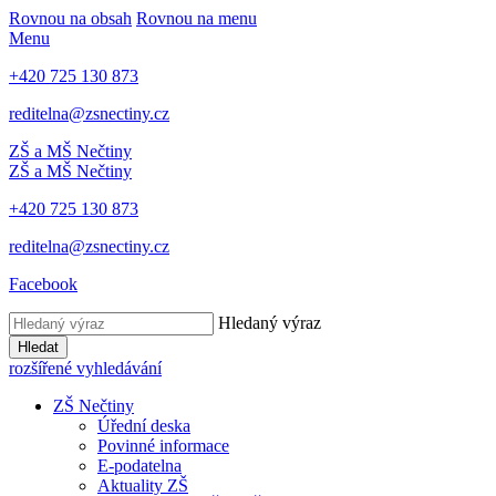
Rovnou na obsah
Rovnou na menu
Menu
+420 725 130 873
reditelna@zsnectiny.cz
ZŠ a MŠ Nečtiny
ZŠ a MŠ Nečtiny
+420 725 130 873
reditelna@zsnectiny.cz
Facebook
Hledaný výraz
Hledat
rozšířené vyhledávání
ZŠ Nečtiny
Úřední deska
Povinné informace
E-podatelna
Aktuality ZŠ