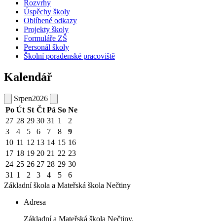
Rozvrhy
Úspěchy školy
Oblíbené odkazy
Projekty školy
Formuláře ZŠ
Personál školy
Školní poradenské pracoviště
Kalendář
Srpen
2026
Po
Út
St
Čt
Pá
So
Ne
27
28
29
30
31
1
2
3
4
5
6
7
8
9
10
11
12
13
14
15
16
17
18
19
20
21
22
23
24
25
26
27
28
29
30
31
1
2
3
4
5
6
Základní škola a Mateřská škola
Nečtiny
Adresa
Základní a Mateřská škola Nečtiny,