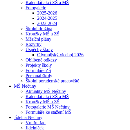
Kalendář akcí ZŠ a MŠ
Fotogalerie
2025-2026
2024-2025
2023-2024
Školní družina
Kroužky MŠ a ZŠ
Měsíční plány
Rozvrhy
Úspěchy školy
Olympijský víceboj 2026
Oblíbené odkazy
Projekty školy
Formuláře ZŠ
Personál školy
Školní poradenské pracoviště
MŠ Nečtiny
Aktuality MŠ Nečtiny
Kalendář akcí ZŠ a MŠ
Kroužky MŠ a ZŠ
Fotogalerie MŠ Nečtiny
Formuláře ke stažení MŠ
Jídelna Nečtiny
Vnitřní řád
Jídelníček