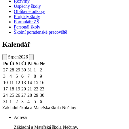
Rozvrhy
Úspěchy školy
Oblíbené odkazy
Projekty školy
Formuláře ZŠ
Personál školy
Školní poradenské pracoviště
Kalendář
Srpen
2026
Po
Út
St
Čt
Pá
So
Ne
27
28
29
30
31
1
2
3
4
5
6
7
8
9
10
11
12
13
14
15
16
17
18
19
20
21
22
23
24
25
26
27
28
29
30
31
1
2
3
4
5
6
Základní škola a Mateřská škola
Nečtiny
Adresa
Základní a Mateřská škola Nečtiny,