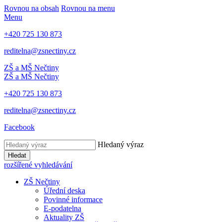
Rovnou na obsah
Rovnou na menu
Menu
+420 725 130 873
reditelna@zsnectiny.cz
ZŠ a MŠ Nečtiny
ZŠ a MŠ Nečtiny
+420 725 130 873
reditelna@zsnectiny.cz
Facebook
Hledaný výraz
Hledat
rozšířené vyhledávání
ZŠ Nečtiny
Úřední deska
Povinné informace
E-podatelna
Aktuality ZŠ