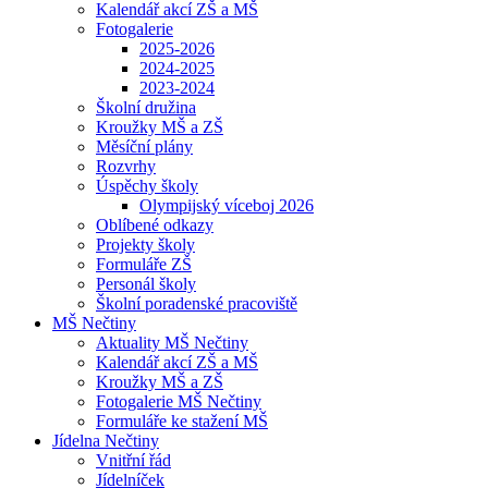
Kalendář akcí ZŠ a MŠ
Fotogalerie
2025-2026
2024-2025
2023-2024
Školní družina
Kroužky MŠ a ZŠ
Měsíční plány
Rozvrhy
Úspěchy školy
Olympijský víceboj 2026
Oblíbené odkazy
Projekty školy
Formuláře ZŠ
Personál školy
Školní poradenské pracoviště
MŠ Nečtiny
Aktuality MŠ Nečtiny
Kalendář akcí ZŠ a MŠ
Kroužky MŠ a ZŠ
Fotogalerie MŠ Nečtiny
Formuláře ke stažení MŠ
Jídelna Nečtiny
Vnitřní řád
Jídelníček