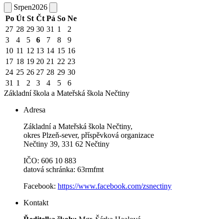
Srpen
2026
Po
Út
St
Čt
Pá
So
Ne
27
28
29
30
31
1
2
3
4
5
6
7
8
9
10
11
12
13
14
15
16
17
18
19
20
21
22
23
24
25
26
27
28
29
30
31
1
2
3
4
5
6
Základní škola a Mateřská škola
Nečtiny
Adresa
Základní a Mateřská škola Nečtiny,
okres Plzeň-sever, příspěvková organizace
Nečtiny 39, 331 62 Nečtiny
IČO: 606 10 883
datová schránka: 63rmfmt
Facebook:
https://www.facebook.com/zsnectiny
Kontakt