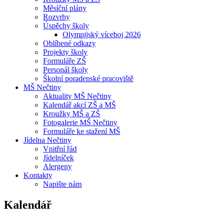
Měsíční plány
Rozvrhy
Úspěchy školy
Olympijský víceboj 2026
Oblíbené odkazy
Projekty školy
Formuláře ZŠ
Personál školy
Školní poradenské pracoviště
MŠ Nečtiny
Aktuality MŠ Nečtiny
Kalendář akcí ZŠ a MŠ
Kroužky MŠ a ZŠ
Fotogalerie MŠ Nečtiny
Formuláře ke stažení MŠ
Jídelna Nečtiny
Vnitřní řád
Jídelníček
Alergeny
Kontakty
Napište nám
Kalendář