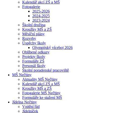
Kalendář akcí ZŠ a MŠ
Fotogalerie
2025-2026
2024-2025
2023-2024
Školní družina
Kroužky MŠ a ZŠ
Měsíční plány
Rozvrhy
Úspěchy školy
Olympijský víceboj 2026
Oblíbené odkazy
Projekty školy
Formuláře ZŠ
Personál školy
Školní poradenské pracoviště
MŠ Nečtiny
Aktuality MŠ Nečtiny
Kalendář akcí ZŠ a MŠ
Kroužky MŠ a ZŠ
Fotogalerie MŠ Nečtiny
Formuláře ke stažení MŠ
Jídelna Nečtiny
Vnitřní řád
Jídelníček