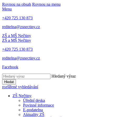
Rovnou na obsah
Rovnou na menu
Menu
+420 725 130 873
reditelna@zsnectiny.cz
ZŠ a MŠ Nečtiny
ZŠ a MŠ Nečtiny
+420 725 130 873
reditelna@zsnectiny.cz
Facebook
Hledaný výraz
Hledat
rozšířené vyhledávání
ZŠ Nečtiny
Úřední deska
Povinné informace
E-podatelna
Aktuality ZŠ