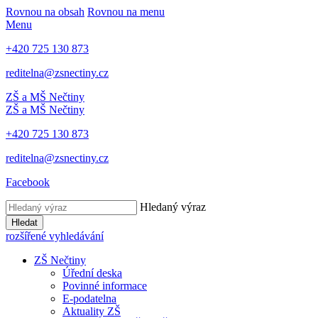
Rovnou na obsah
Rovnou na menu
Menu
+420 725 130 873
reditelna@zsnectiny.cz
ZŠ a MŠ Nečtiny
ZŠ a MŠ Nečtiny
+420 725 130 873
reditelna@zsnectiny.cz
Facebook
Hledaný výraz
Hledat
rozšířené vyhledávání
ZŠ Nečtiny
Úřední deska
Povinné informace
E-podatelna
Aktuality ZŠ