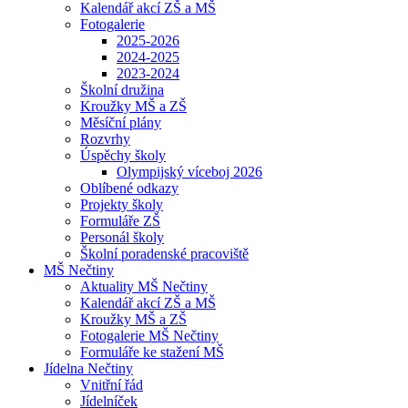
Kalendář akcí ZŠ a MŠ
Fotogalerie
2025-2026
2024-2025
2023-2024
Školní družina
Kroužky MŠ a ZŠ
Měsíční plány
Rozvrhy
Úspěchy školy
Olympijský víceboj 2026
Oblíbené odkazy
Projekty školy
Formuláře ZŠ
Personál školy
Školní poradenské pracoviště
MŠ Nečtiny
Aktuality MŠ Nečtiny
Kalendář akcí ZŠ a MŠ
Kroužky MŠ a ZŠ
Fotogalerie MŠ Nečtiny
Formuláře ke stažení MŠ
Jídelna Nečtiny
Vnitřní řád
Jídelníček