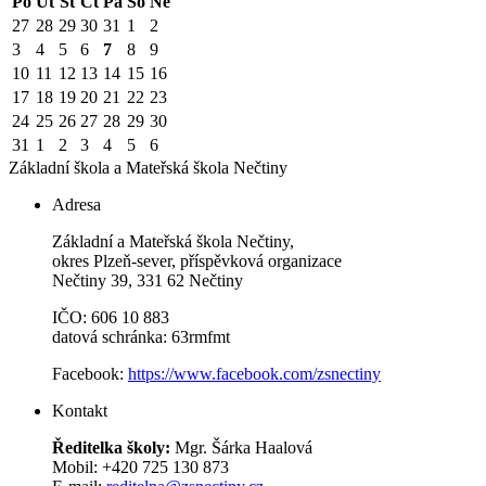
Po
Út
St
Čt
Pá
So
Ne
27
28
29
30
31
1
2
3
4
5
6
7
8
9
10
11
12
13
14
15
16
17
18
19
20
21
22
23
24
25
26
27
28
29
30
31
1
2
3
4
5
6
Základní škola a Mateřská škola
Nečtiny
Adresa
Základní a Mateřská škola Nečtiny,
okres Plzeň-sever, příspěvková organizace
Nečtiny 39, 331 62 Nečtiny
IČO: 606 10 883
datová schránka: 63rmfmt
Facebook:
https://www.facebook.com/zsnectiny
Kontakt
Ředitelka školy:
Mgr. Šárka Haalová
Mobil: +420 725 130 873