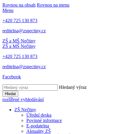
Rovnou na obsah
Rovnou na menu
Menu
+420 725 130 873
reditelna@zsnectiny.cz
ZŠ a MŠ Nečtiny
ZŠ a MŠ Nečtiny
+420 725 130 873
reditelna@zsnectiny.cz
Facebook
Hledaný výraz
Hledat
rozšířené vyhledávání
ZŠ Nečtiny
Úřední deska
Povinné informace
E-podatelna
Aktuality ZŠ