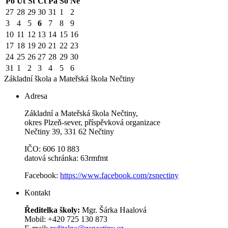
Po
Út
St
Čt
Pá
So
Ne
27
28
29
30
31
1
2
3
4
5
6
7
8
9
10
11
12
13
14
15
16
17
18
19
20
21
22
23
24
25
26
27
28
29
30
31
1
2
3
4
5
6
Základní škola a Mateřská škola
Nečtiny
Adresa
Základní a Mateřská škola Nečtiny,
okres Plzeň-sever, příspěvková organizace
Nečtiny 39, 331 62 Nečtiny
IČO: 606 10 883
datová schránka: 63rmfmt
Facebook:
https://www.facebook.com/zsnectiny
Kontakt
Ředitelka školy:
Mgr. Šárka Haalová
Mobil: +420 725 130 873