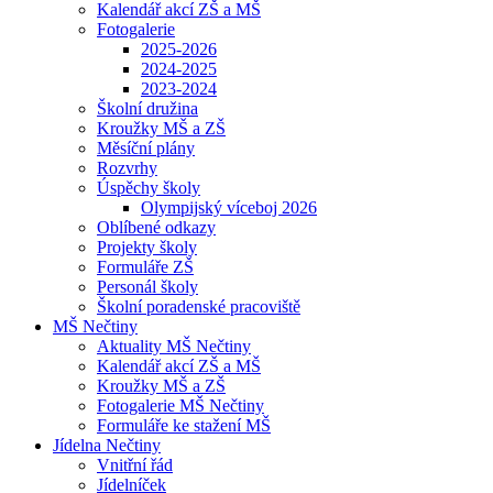
Kalendář akcí ZŠ a MŠ
Fotogalerie
2025-2026
2024-2025
2023-2024
Školní družina
Kroužky MŠ a ZŠ
Měsíční plány
Rozvrhy
Úspěchy školy
Olympijský víceboj 2026
Oblíbené odkazy
Projekty školy
Formuláře ZŠ
Personál školy
Školní poradenské pracoviště
MŠ Nečtiny
Aktuality MŠ Nečtiny
Kalendář akcí ZŠ a MŠ
Kroužky MŠ a ZŠ
Fotogalerie MŠ Nečtiny
Formuláře ke stažení MŠ
Jídelna Nečtiny
Vnitřní řád
Jídelníček