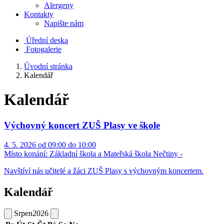
Alergeny
Kontakty
Napište nám
Úřední deska
Fotogalerie
Úvodní stránka
Kalendář
Kalendář
Výchovný koncert ZUŠ Plasy ve škole
4. 5. 2026 od 09:00 do 10:00
Místo konání:
Základní škola a Mateřská škola Nečtiny -
Navštíví nás učitelé a žáci ZUŠ Plasy s výchovným koncertem.
Kalendář
Srpen
2026