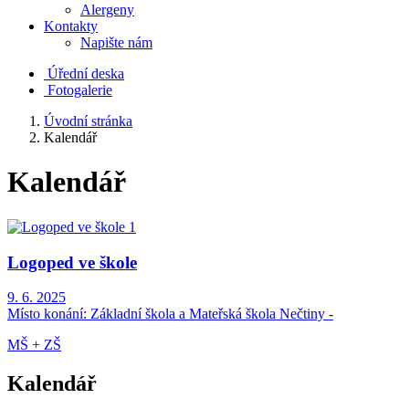
Alergeny
Kontakty
Napište nám
Úřední deska
Fotogalerie
Úvodní stránka
Kalendář
Kalendář
Logoped ve škole
9. 6. 2025
Místo konání:
Základní škola a Mateřská škola Nečtiny -
MŠ + ZŠ
Kalendář