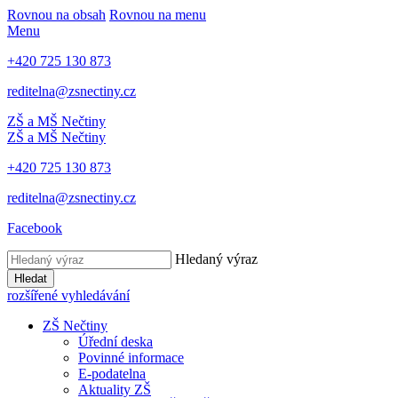
Rovnou na obsah
Rovnou na menu
Menu
+420 725 130 873
reditelna@zsnectiny.cz
ZŠ a MŠ Nečtiny
ZŠ a MŠ Nečtiny
+420 725 130 873
reditelna@zsnectiny.cz
Facebook
Hledaný výraz
Hledat
rozšířené vyhledávání
ZŠ Nečtiny
Úřední deska
Povinné informace
E-podatelna
Aktuality ZŠ