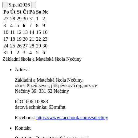
Srpen
2026
Po
Út
St
Čt
Pá
So
Ne
27
28
29
30
31
1
2
3
4
5
6
7
8
9
10
11
12
13
14
15
16
17
18
19
20
21
22
23
24
25
26
27
28
29
30
31
1
2
3
4
5
6
Základní škola a Mateřská škola
Nečtiny
Adresa
Základní a Mateřská škola Nečtiny,
okres Plzeň-sever, příspěvková organizace
Nečtiny 39, 331 62 Nečtiny
IČO: 606 10 883
datová schránka: 63rmfmt
Facebook:
https://www.facebook.com/zsnectiny
Kontakt