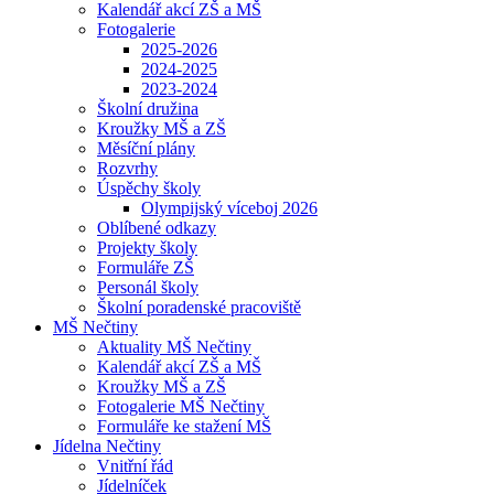
Kalendář akcí ZŠ a MŠ
Fotogalerie
2025-2026
2024-2025
2023-2024
Školní družina
Kroužky MŠ a ZŠ
Měsíční plány
Rozvrhy
Úspěchy školy
Olympijský víceboj 2026
Oblíbené odkazy
Projekty školy
Formuláře ZŠ
Personál školy
Školní poradenské pracoviště
MŠ Nečtiny
Aktuality MŠ Nečtiny
Kalendář akcí ZŠ a MŠ
Kroužky MŠ a ZŠ
Fotogalerie MŠ Nečtiny
Formuláře ke stažení MŠ
Jídelna Nečtiny
Vnitřní řád
Jídelníček